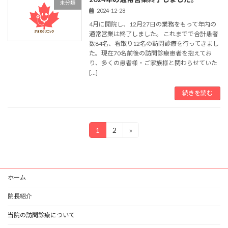
未分類
2024-12-28
4月に開院し、12月27日の業務をもって年内の
通常営業は終了しました。 これまでで合計患者
数84名、看取り12名の訪問診療を行ってきまし
た。現在70名前後の訪問診療患者を抱えてお
り、多くの患者様・ご家族様と関わらせていた
[…]
続きを読む
投
1
2
»
固
固
定
定
稿
ペ
ペ
ー
ー
の
ジ
ジ
ホーム
ペ
ー
院長紹介
ジ
当院の訪問診療について